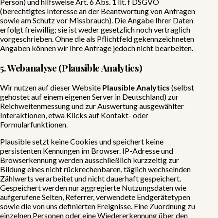
Person) und hilfsweise Art. 6 Abs. 1 lit. f DSGVO
(berechtigtes Interesse an der Beantwortung von Anfragen
sowie am Schutz vor Missbrauch). Die Angabe Ihrer Daten
erfolgt freiwillig; sie ist weder gesetzlich noch vertraglich
vorgeschrieben. Ohne die als Pflichtfeld gekennzeichneten
Angaben können wir Ihre Anfrage jedoch nicht bearbeiten.
5. Webanalyse (Plausible Analytics)
Wir nutzen auf dieser Website
Plausible Analytics
(selbst
gehostet auf einem eigenen Server in Deutschland) zur
Reichweitenmessung und zur Auswertung ausgewählter
Interaktionen, etwa Klicks auf Kontakt- oder
Formularfunktionen.
Plausible setzt keine Cookies und speichert keine
persistenten Kennungen im Browser. IP-Adresse und
Browserkennung werden ausschließlich kurzzeitig zur
Bildung eines nicht rückrechenbaren, täglich wechselnden
Zählwerts verarbeitet und nicht dauerhaft gespeichert.
Gespeichert werden nur aggregierte Nutzungsdaten wie
aufgerufene Seiten, Referrer, verwendete Endgerätetypen
sowie die von uns definierten Ereignisse. Eine Zuordnung zu
einzelnen Personen oder eine Wiedererkennung über den