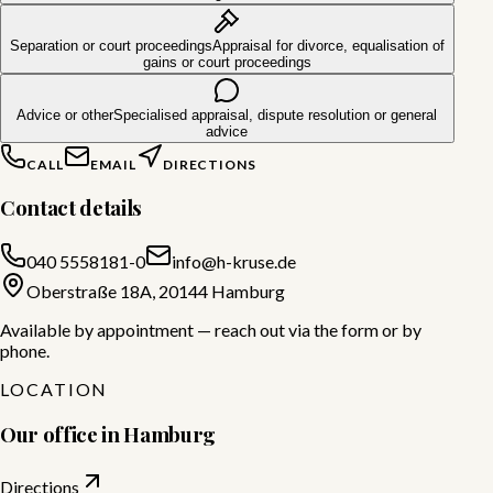
Separation or court proceedings
Appraisal for divorce, equalisation of
gains or court proceedings
Advice or other
Specialised appraisal, dispute resolution or general
advice
CALL
EMAIL
DIRECTIONS
Contact details
040 5558181-0
info@h-kruse.de
Oberstraße 18A, 20144 Hamburg
Available by appointment — reach out via the form or by
phone.
LOCATION
Our office in Hamburg
Directions