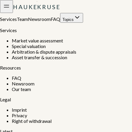
H
A
U
K
E
K
R
U
S
E
Services
Team
Newsroom
FAQ
Topics
Services
Market value assessment
Special valuation
Arbitration & dispute appraisals
Asset transfer & succession
Resources
FAQ
Newsroom
Our team
Legal
Imprint
Privacy
Right of withdrawal
Latest